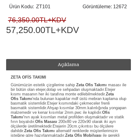
Ürün Kodu:
ZT101
Görüntüleme: 12672
76,350.00TL+KDV
57,250.00TL+KDV
Açıklama
ZETA OFİS TAKIMI
Günümüzün estetik çizgilerine sahip
Zeta Ofis Takımı
masası ile
bir bütün olan etejer,dolap ve sehpadan oluşmaktadır.Etejer
kısmı masanın her iki tarafına monte edilebilmektedir.
Zeta
Ofis
Takımı
'nda bulunan kapaklar mdf üstü mebran kaplama olup
basmatik sistemlidir.Etejer kısmındaki çekmeceler frenli
basmatik sistemlidir.Ahşap kısımlar 30mm.kalınlığında yongapan
malzemedir ve kenar kısımlar 2mm.pwc ile kaplıdır.
Ofis
Takımı'
nın ayak kısımları metal profilden oluşmaktadır ve statik
fırın boyalıdır.
Ofis Masası
200x80 ve 220x90 olarak iki ayrı
ölçülerde üretilmektedir.Etejerin 20cm.çıkıntısı bu ölçülere
dahildir.
Zeta Ofis Takımı
alternatif renklerde müşterilerimizin
isteğine göre hazırlanmaktadır.
Zeta Ofis Mobilyası
ile gerekli