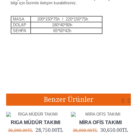
bilgi için bizimle iletişim kurabilirsiniz.
MASA
200*150*75h / 220*150*75h
DOLAP
180*40*80h
SEHPA
65*50*42h
Etiketler:
zeta ofis takımı
,
zeta yönetici takımı
,
zeta müdür takımı
,
zeta büro takımı
,
zeta masa takımı
,
zeta masa
Benzer Ürünler
RIGA MÜDÜR TAKIMI
MİRA OFİS TAKIMI
28,750.00TL
30,650.00TL
36,000.00TL
36,000.00TL