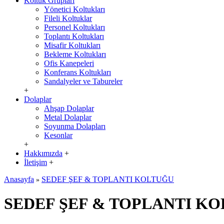
Koltuk Grupları
Yönetici Koltukları
Fileli Koltuklar
Personel Koltukları
Toplantı Koltukları
Misafir Koltukları
Bekleme Koltukları
Ofis Kanepeleri
Konferans Koltukları
Sandalyeler ve Tabureler
+
Dolaplar
Ahşap Dolaplar
Metal Dolaplar
Soyunma Dolapları
Kesonlar
+
Hakkımızda
+
İletişim
+
Anasayfa
SEDEF ŞEF & TOPLANTI KOLTUĞU
»
SEDEF ŞEF & TOPLANTI K