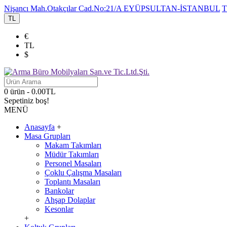
Nişancı Mah.Otakçılar Cad.No:21/A EYÜPSULTAN-İSTANBUL
T
TL
€
TL
$
0 ürün - 0.00TL
Sepetiniz boş!
MENÜ
Anasayfa
+
Masa Grupları
Makam Takımları
Müdür Takımları
Personel Masaları
Çoklu Çalışma Masaları
Toplantı Masaları
Bankolar
Ahşap Dolaplar
Kesonlar
+