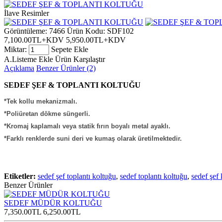
İlave Resimler
Görüntüleme: 7466
Ürün Kodu:
SDF102
7,100.00TL+KDV
5,950.00TL+KDV
Miktar:
Sepete Ekle
A.Listeme Ekle
Ürün Karşılaştır
Açıklama
Benzer Ürünler (2)
SEDEF ŞEF & TOPLANTI KOLTUĞU
*Tek kollu mekanizmalı.
*Poliüretan dökme süngerli.
*Kromaj kaplamalı veya statik fırın boyalı metal ayaklı.
*Farklı renklerde suni deri ve kumaş olarak üretilmektedir.
Etiketler:
sedef şef toplantı koltuğu
,
sedef toplantı koltuğu
,
sedef şef
Benzer Ürünler
SEDEF MÜDÜR KOLTUĞU
7,350.00TL
6,250.00TL