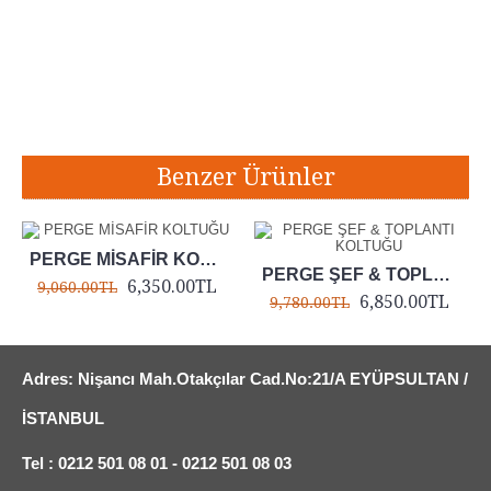
Etiketler:
Perge Müdür Koltuğu
,
Perge Ofis Koltuğu
,
Perge Yönetici Koltuğu
,
Capello Müdür Koltuğu
,
Capello Ofis Koltuğu
,
Capello Yönetici Koltuğu
Benzer Ürünler
PERGE MİSAFİR KOLTUĞU
PERGE ŞEF & TOPLANTI KOLTUĞU
6,350.00TL
9,060.00TL
6,850.00TL
9,780.00TL
Adres: Nişancı Mah.Otakçılar Cad.No:21/A EYÜPSULTAN /
İSTANBUL
Tel : 0212 501 08 01 - 0212 501 08 03