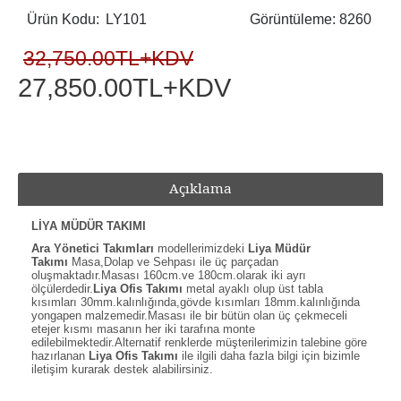
Ürün Kodu:
LY101
Görüntüleme: 8260
32,750.00TL+KDV
27,850.00TL+KDV
Açıklama
LİYA MÜDÜR TAKIMI
Ara Yönetici Takımları
modellerimizdeki
Liya Müdür
Takımı
Masa,Dolap ve Sehpası ile üç parçadan
oluşmaktadır.Masası 160cm.ve 180cm.olarak iki ayrı
ölçülerdedir.
Liya Ofis Takımı
metal ayaklı olup üst tabla
kısımları 30mm.kalınlığında,gövde kısımları 18mm.kalınlığında
yongapen malzemedir.Masası ile bir bütün olan üç çekmeceli
etejer kısmı masanın her iki tarafına monte
edilebilmektedir.Alternatif renklerde müşterilerimizin talebine göre
hazırlanan
Liya Ofis Takımı
ile ilgili daha fazla bilgi için bizimle
iletişim kurarak destek alabilirsiniz.