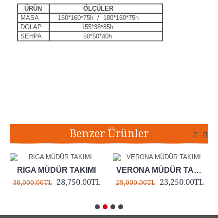
ÜRÜN
ÖLÇÜLER
MASA
160*160*75h / 180*160*75h
DOLAP
155*38*85h
SEHPA
50*50*40h
Etiketler:
liya müdür takımı
,
liya ofis takımı
,
liya yönetici takımı
,
liya ofis masası
,
liya masa
Benzer Ürünler
RIGA MÜDÜR TAKIMI
VERONA MÜDÜR TAKIMI
28,750.00TL
23,250.00TL
36,000.00TL
29,000.00TL