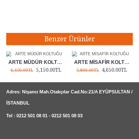
Etiketler:
arte şef toplantı koltuğu
,
arte şef koltuğu
,
arte toplantı koltuğu
,
arte ofis koltuğu
Benzer Ürünler
ARTE MÜDÜR KOLTUĞU
ARTE MİSAFİR KOLTUĞU
5,150.00TL
4,650.00TL
6,450.00TL
5,800.00TL
Adres: Nişancı Mah.Otakçılar Cad.No:21/A EYÜPSULTAN /
İSTANBUL
Tel : 0212 501 08 01 - 0212 501 08 03