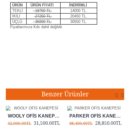
ÜRÜN
ÜRÜN FİYATI
İNDİRİMLİ
TEKLİ
18750 TL.
14000 TL.
İKİLİ
27250 TL.
20450 TL.
ÜÇLÜ
35900 TL.
30550 TL.
Fiyatlarımıza Kdv dahil değildir.
Etiketler:
marjinal ofis kanepesi
,
marjinal tekli kanepe
,
marjinal ikili kanepe
,
marjinal üçlü kanepe
,
marjinal kanepe
,
marjinal ikili koltuk
,
marjinal üçlü koltuk
Benzer Ürünler
WOOLY OFİS KANEPESİ
PARKER OFİS KANEPESİ
31,500.00TL
28,850.00TL
42,000.00TL
38,400.00TL