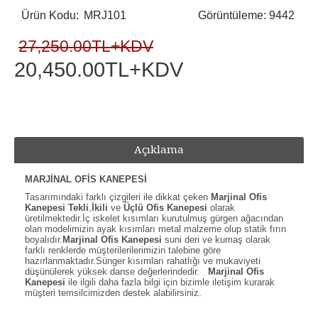
Ürün Kodu:
MRJ101
Görüntüleme: 9442
27,250.00TL+KDV
20,450.00TL+KDV
Açıklama
MARJİNAL OFİS KANEPESİ
Tasarımındaki farklı çizgileri ile dikkat çeken
Marjinal Ofis
Kanepesi Tekli
,
İkili
ve
Üçlü Ofis Kanepesi
olarak
üretilmektedir.İç iskelet kısımları kurutulmuş gürgen ağacından
olan modelimizin ayak kısımları metal malzeme olup statik fırın
boyalıdır.
Marjinal Ofis Kanepesi
suni deri ve kumaş olarak
farklı renklerde müşterilerilerimizin talebine göre
hazırlanmaktadır.Sünger kısımları rahatlığı ve mukaviyeti
düşünülerek yüksek danse değerlerindedir.
Marjinal Ofis
Kanepesi
ile ilgili daha fazla bilgi için bizimle iletişim kurarak
müşteri temsilcimizden destek alabilirsiniz.