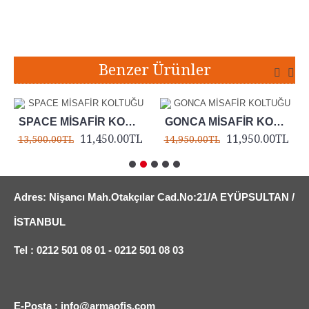
Etiketler:
point misafir koltuğu
,
point ofis koltuğu
,
point tekli kanepe
,
point tekli koltuk
Benzer Ürünler
SPACE MİSAFİR KOLTUĞU
GONCA MİSAFİR KOLTUĞU
11,450.00TL
11,950.00TL
13,500.00TL
14,950.00TL
Adres: Nişancı Mah.Otakçılar Cad.No:21/A EYÜPSULTAN /
İSTANBUL
Tel : 0212 501 08 01 - 0212 501 08 03
E-Posta : info@armaofis.com