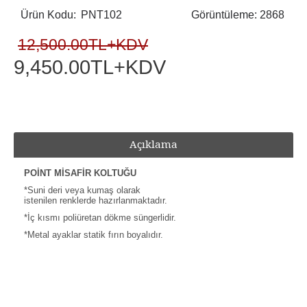
Ürün Kodu:
PNT102
Görüntüleme: 2868
12,500.00TL+KDV
9,450.00TL+KDV
Açıklama
POİNT MİSAFİR KOLTUĞU
*Suni deri veya kumaş olarak
istenilen renklerde hazırlanmaktadır.
*İç kısmı poliüretan dökme süngerlidir.
*Metal ayaklar statik fırın boyalıdır.