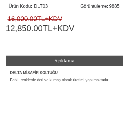
Ürün Kodu:
DLT03
Görüntüleme: 9885
16,000.00TL+KDV
12,850.00TL+KDV
Açıklama
DELTA MİSAFİR KOLTUĞU
Farklı renklerde deri ve kumaş olarak üretimi yapılmaktadır.
Etiketler:
Delta Misafir Koltuğu
,
Delta Ofis Misafir Koltuğu
,
Delta Bekleme Koltuğu
,
Erosit Ofis Koltukları