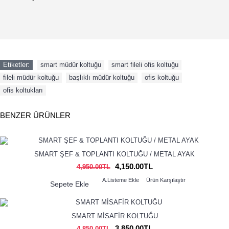
Etiketler:
smart müdür koltuğu
,
smart fileli ofis koltuğu
,
fileli müdür koltuğu
,
başlıklı müdür koltuğu
,
ofis koltuğu
,
ofis koltukları
BENZER ÜRÜNLER
SMART ŞEF & TOPLANTI KOLTUĞU / METAL AYAK
4,150.00TL
4,950.00TL
A.Listeme Ekle
Ürün Karşılaştır
Sepete Ekle
SMART MİSAFİR KOLTUĞU
3,850.00TL
4,850.00TL