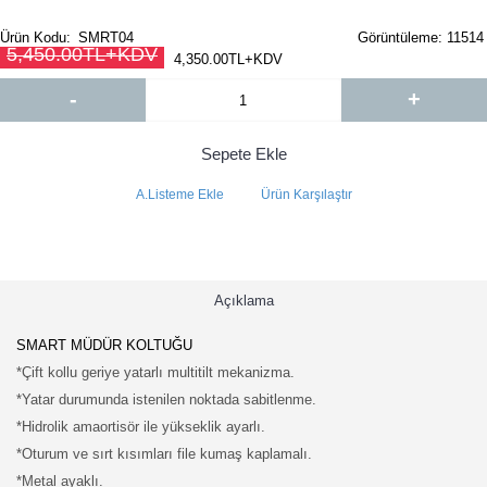
Ürün Kodu:
SMRT04
Görüntüleme: 11514
5,450.00TL+KDV
4,350.00TL+KDV
-
+
Sepete Ekle
A.Listeme Ekle
Ürün Karşılaştır
Açıklama
SMART MÜDÜR KOLTUĞU
*Çift kollu geriye yatarlı multitilt mekanizma.
*Yatar durumunda istenilen noktada sabitlenme.
*Hidrolik amaortisör ile yükseklik ayarlı.
*Oturum ve sırt kısımları file kumaş kaplamalı.
*Metal ayaklı.