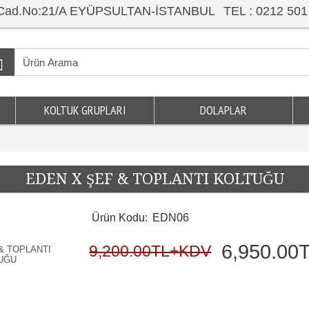
ar Cad.No:21/A EYÜPSULTAN-İSTANBUL
TEL : 0212 501
KOLTUK GRUPLARI
DOLAPLAR
EDEN X ŞEF & TOPLANTI KOLTUĞU
Ürün Kodu:
EDN06
6,950.0
9,200.00TL+KDV