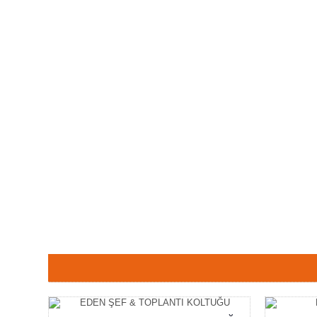
Etiketler:
eden x şef toplantı koltuğu
,
eden x şef koltuğu
,