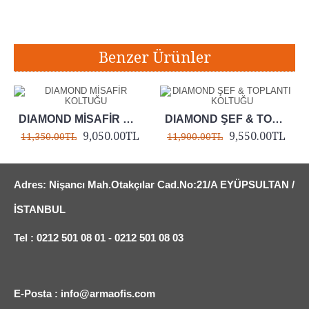
Etiketler:
Diamond Makam Koltuğu
,
Dem Makam Koltuğu
,
Dem Yönetici Koltuğu
,
Dem Müdür Koltuğu
,
Dem Ofis Koltuğu
Benzer Ürünler
DIAMOND MİSAFİR KOLTUĞU
DIAMOND ŞEF & TOPLANTI KOLTUĞU
9,050.00TL
9,550.00TL
11,350.00TL
11,900.00TL
Adres: Nişancı Mah.Otakçılar Cad.No:21/A EYÜPSULTAN /
İSTANBUL
Tel : 0212 501 08 01 - 0212 501 08 03
E-Posta : info@armaofis.com