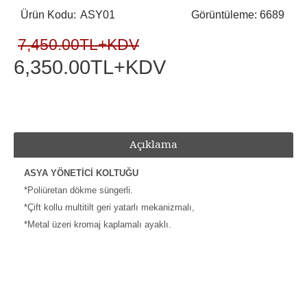
Ürün Kodu:
ASY01
Görüntüleme: 6689
7,450.00TL+KDV
6,350.00TL+KDV
Açıklama
ASYA YÖNETİCİ KOLTUĞU
*Poliüretan dökme süngerli.
*Çift kollu multitilt geri yatarlı mekanizmalı,
*Metal üzeri kromaj kaplamalı ayaklı.