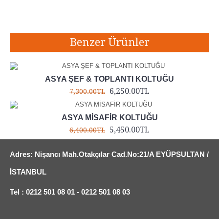
Etiketler:
asya yönetici koltuğu
,
asya ofis koltuğu
,
asya çalışma koltuğu
,
asya müdür koltuğu
Benzer Ürünler
ASYA ŞEF & TOPLANTI KOLTUĞU
6,250.00TL
7,300.00TL
ASYA MİSAFİR KOLTUĞU
5,450.00TL
6,400.00TL
Adres: Nişancı Mah.Otakçılar Cad.No:21/A EYÜPSULTAN /
İSTANBUL
Tel : 0212 501 08 01 - 0212 501 08 03