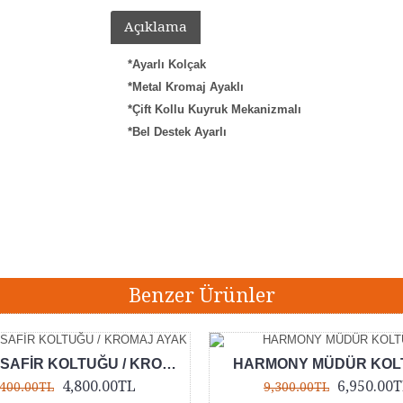
Açıklama
*Ayarlı Kolçak
*Metal Kromaj Ayaklı
*Çift Kollu Kuyruk Mekanizmalı
*Bel Destek Ayarlı
ofis koltuğu
,
jobb fileli müdür koltuğu
,
jobb ofis çalışma koltuğu
,
ofis ça
Benzer Ürünler
JOBB MİSAFİR KOLTUĞU / KROMAJ AYAK
HARMONY MÜDÜR KOL
4,800.00TL
6,950.00
,400.00TL
9,300.00TL