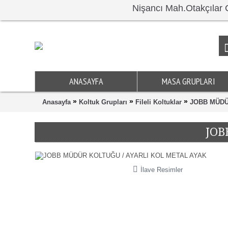
Nişancı Mah.Otakçıl
ANASAYFA
MASA GRUPLARI
»
»
»
Anasayfa
Koltuk Grupları
Fileli Koltuklar
JOBB MÜDÜ
JOB
İlave Resimler