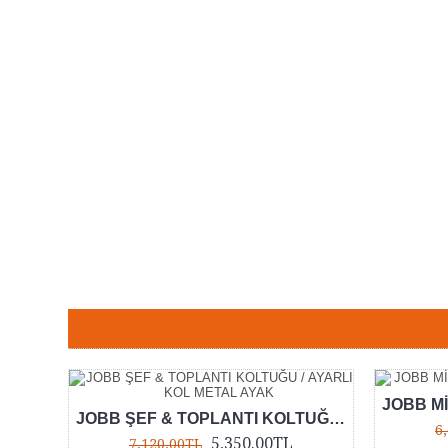
Etiketler:
jobb müdür koltuğu
,
jobb yönetici koltuğu
,
jobb 
JOBB ŞEF & TOPLANTI KOLTUĞU / AYARLI KOL METAL AYAK
6
5,350.00TL
7,120.00TL