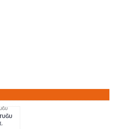
lışma koltuğu
TUĞU
TL