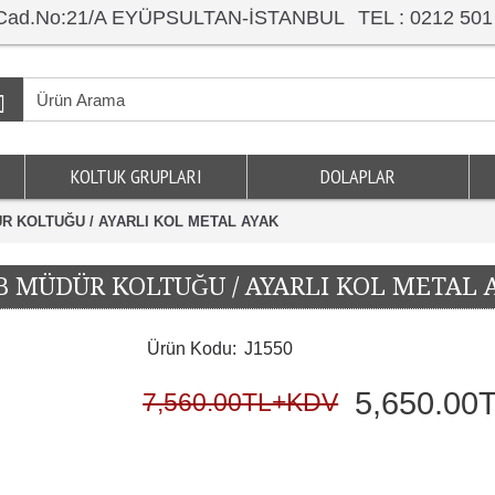
ar Cad.No:21/A EYÜPSULTAN-İSTANBUL
TEL : 0212 501
KOLTUK GRUPLARI
DOLAPLAR
R KOLTUĞU / AYARLI KOL METAL AYAK
B MÜDÜR KOLTUĞU / AYARLI KOL METAL 
Ürün Kodu:
J1550
5,650.0
7,560.00TL+KDV